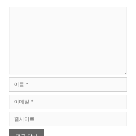
댓
글
이
름
이
메
일
웹
사
이