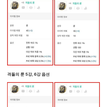
격돌의 룬 5강, 6강 옵션