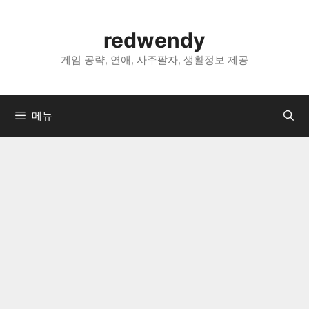
컨
텐
redwendy
츠
로
게임 공략, 연애, 사주팔자, 생활정보 제공
건
너
뛰
메뉴
기