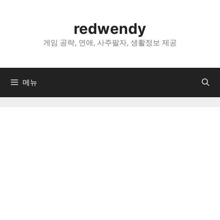
컨
텐
redwendy
츠
로
게임 공략, 연애, 사주팔자, 생활정보 제공
건
너
뛰
메뉴
기