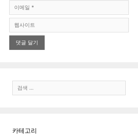
이
메
일
웹
사
이
트
검
색:
카테고리