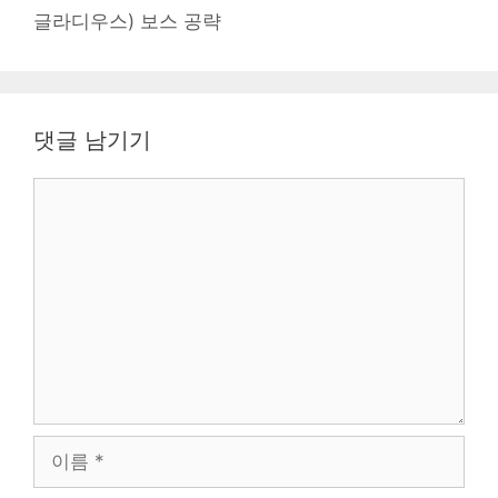
글라디우스) 보스 공략
댓글 남기기
댓
글
이
름