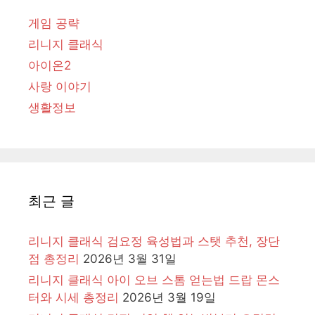
게임 공략
리니지 클래식
아이온2
사랑 이야기
생활정보
최근 글
리니지 클래식 검요정 육성법과 스탯 추천, 장단
점 총정리
2026년 3월 31일
리니지 클래식 아이 오브 스톰 얻는법 드랍 몬스
터와 시세 총정리
2026년 3월 19일