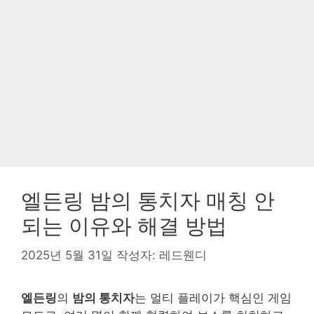
엘든링 밤의 통치자 매칭 안
되는 이유와 해결 방법
2025년 5월 31일
작성자:
레드웬디
엘든링
의
밤의 통치자
는 멀티 플레이가 핵심인 게임