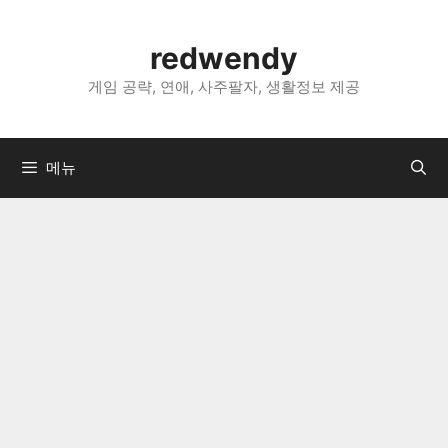
컨
텐
redwendy
츠
로
게임 공략, 연애, 사주팔자, 생활정보 제공
건
너
뛰
메뉴
기