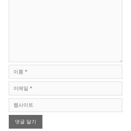
댓
글
이
름
이
메
일
웹
사
이
트