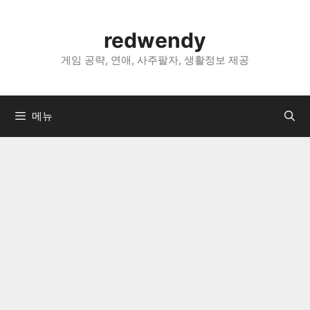
컨
텐
redwendy
츠
로
게임 공략, 연애, 사주팔자, 생활정보 제공
건
너
뛰
메뉴
기