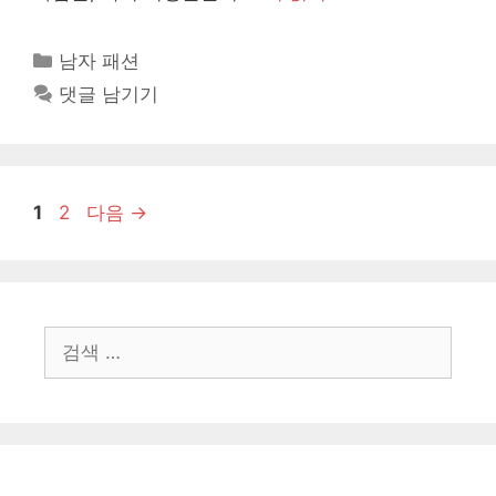
카
남자 패션
테
댓글 남기기
고
리
페
페
1
2
다음
→
이
이
지
지
검
색: