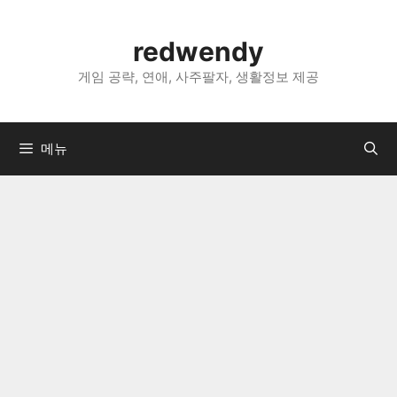
컨
텐
redwendy
츠
로
게임 공략, 연애, 사주팔자, 생활정보 제공
건
너
뛰
메뉴
기