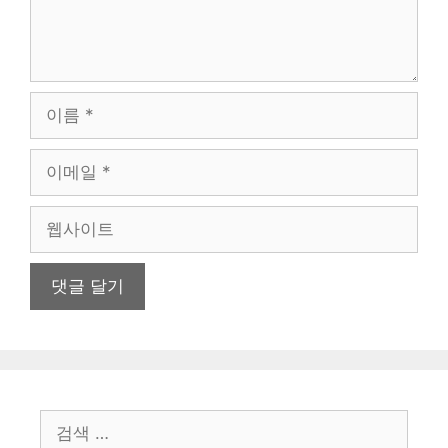
이
름
이
메
일
웹
사
이
트
검
색: