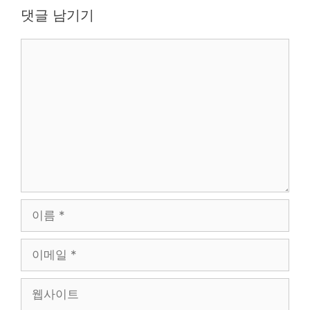
댓글 남기기
댓
글
이
름
이
메
일
웹
사