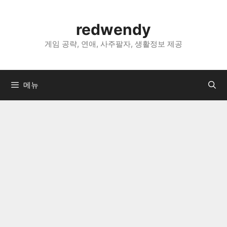
컨
텐
redwendy
츠
로
게임 공략, 연애, 사주팔자, 생활정보 제공
건
너
뛰
메뉴
기