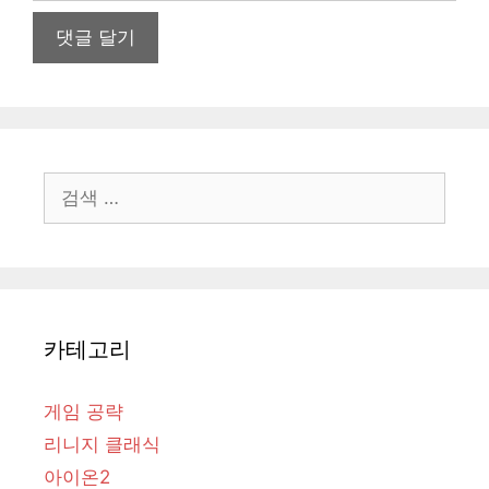
이
트
검
색:
카테고리
게임 공략
리니지 클래식
아이온2