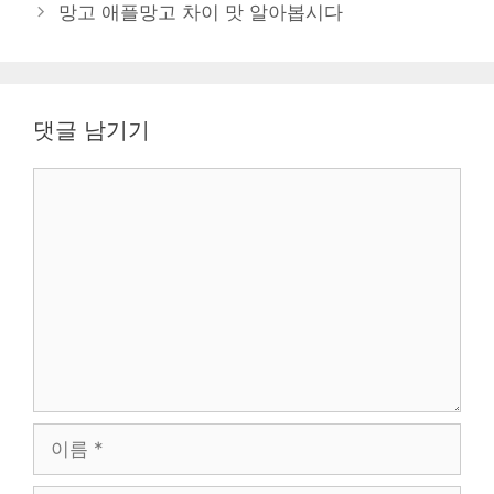
망고 애플망고 차이 맛 알아봅시다
리
댓글 남기기
댓
글
이
름