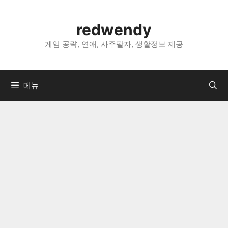
컨
텐
redwendy
츠
로
게임 공략, 연애, 사주팔자, 생활정보 제공
건
너
뛰
메뉴
기