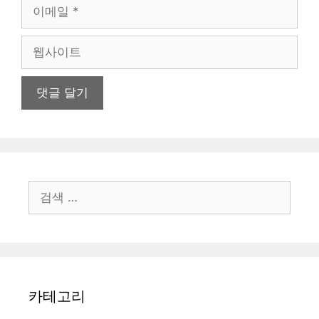
이
메
일
웹
사
이
트
검
색:
카테고리