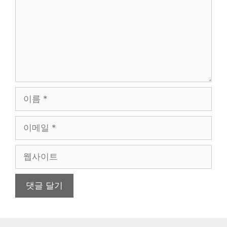
이
름
이
메
일
웹
사
이
트