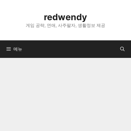
컨
텐
redwendy
츠
로
게임 공략, 연애, 사주팔자, 생활정보 제공
건
너
뛰
메뉴
기