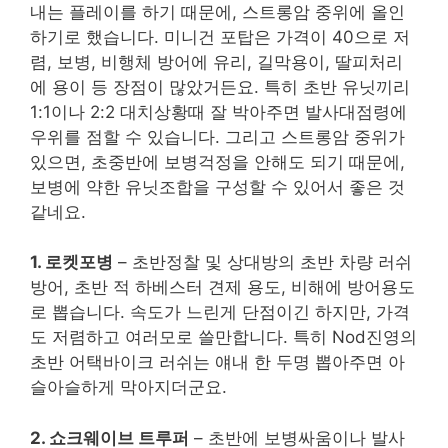
내는 플레이를 하기 때문에, 스트롱암 중위에 올인
하기로 했습니다. 미니건 포탑은 가격이 40으로 저
렴, 보병, 비행체 방어에 유리, 길막용이, 딸피처리
에 용이 등 장점이 많았거든요. 특히 초반 유닛끼리
1:1이나 2:2 대치상황때 잘 박아주면 발사대점령에
우위를 점할 수 있습니다. 그리고 스트롱암 중위가
있으면, 초중반에 보병걱정을 안해도 되기 때문에,
보병에 약한 유닛조합을 구성할 수 있어서 좋은 것
같네요.
1. 로켓포병
– 초반정찰 및 상대방의 초반 차량 러쉬
방어, 초반 적 하베스터 견제 용도, 비해에 방어용도
로 뽑습니다. 속도가 느린게 단점이긴 하지만, 가격
도 저렴하고 여러모로 쓸만합니다. 특히 Nod진영의
초반 어택바이크 러쉬는 얘내 한 두명 뽑아주면 아
슬아슬하게 막아지더군요.
2. 쇼크웨이브 트루퍼
– 초반에 보병싸움이나 발사