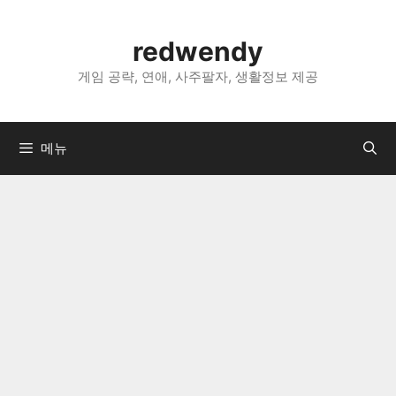
컨
텐
redwendy
츠
로
게임 공략, 연애, 사주팔자, 생활정보 제공
건
너
뛰
메뉴
기