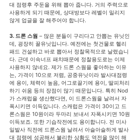
대 점령후 주둔을 위해 뽑아 줍니다. 거의 주력으로
사용하게 되기 때문에, 상대방보다 레벨이 밀리지
않게 업글을 잘 해주어야 합니다.
3. 드론 스웜
– 많은 분들이 구리다고 안뽑는 유닛인
데, 굉장히 꿀유닛입니다. 예전에는 첫건물로 헬리
패드 건설하고 바로 뽑아서 정찰목적으로 날렸습니
다. 근데 이속너프 패치때문에 정찰용도로는 이제
사용하지 않네요. 제가 드론 스웜을 좋아하는 이유
는, 가격이 10으로 저렴, 공중유닛이라 발사대점령
에 용이, 체력이 높음, 어그로끌기에 용이, 딸피처리
하기 쉬움 등의 장점이 많기 때문입니다. 특히 Nod
가 스캐럽을 생산했다면, 이 드론스웜을 날려서 자
폭시키면 이득입니다. 스캐럽은 가격이 30이고 드
론스웜은 10원이라 두마리 보내서 자폭시키면 10원
이득보죠. 또한 기습작전에도 용이합니다. 전 미사
일발사 직전에 드론스웜 날려서 아슬아슬하게 발사
대 점령에 성공해서 불리한 상황도 역전을 많이 해