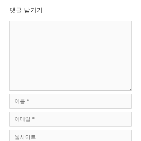
댓글 남기기
댓
글
이
름
이
메
일
웹
사