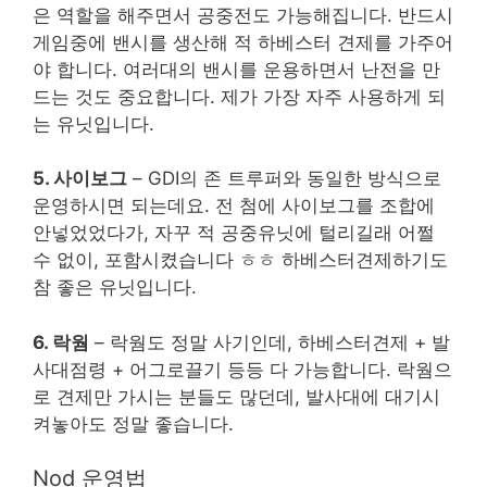
은 역할을 해주면서 공중전도 가능해집니다. 반드시
게임중에 밴시를 생산해 적 하베스터 견제를 가주어
야 합니다. 여러대의 밴시를 운용하면서 난전을 만
드는 것도 중요합니다. 제가 가장 자주 사용하게 되
는 유닛입니다.
5. 사이보그
– GDI의 존 트루퍼와 동일한 방식으로
운영하시면 되는데요. 전 첨에 사이보그를 조합에
안넣었었다가, 자꾸 적 공중유닛에 털리길래 어쩔
수 없이, 포함시켰습니다 ㅎㅎ 하베스터견제하기도
참 좋은 유닛입니다.
6. 락웜
– 락웜도 정말 사기인데, 하베스터견제 + 발
사대점령 + 어그로끌기 등등 다 가능합니다. 락웜으
로 견제만 가시는 분들도 많던데, 발사대에 대기시
켜놓아도 정말 좋습니다.
Nod 운영법