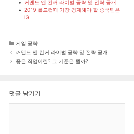
커맨드 앤 컨커 라이벌 공략 및 전략 공개
2019 롤드컵때 가장 경계해야 할 중국팀은
IG
카
게임 공략
테
커맨드 앤 컨커 라이벌 공략 및 전략 공개
고
좋은 직업이란? 그 기준은 뭘까?
리
댓글 남기기
댓
글