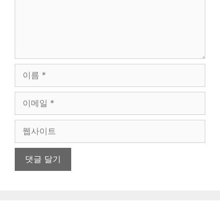
이
름
이
메
일
웹
사
이
트