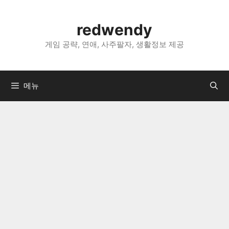
컨
텐
redwendy
츠
로
게임 공략, 연애, 사주팔자, 생활정보 제공
건
너
뛰
메뉴
기